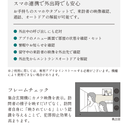
スマホ連携で外出時でも安心
お手持ちのスマホやタブレットで、来訪者の映像確認、
通話、オートドアの解錠が可能です。
●
外出中の呼び出しにも応対
●
アプリのメニュー画面で部屋の状態を確認・セット
●
警報やお知らせを確認
●
留守中の来訪者の映像を外出先で確認
●
外出先からエントランスオートドアを解錠
※ご利用に際しては、専用アプリをインストールする必要がございます。機種
により使用できない場合があります。
フレームチェック
集合玄関機にカメラ映像を表示。訪
問者の様子を映すだけでなく、訪問
者自身に「映されている」という認
識を与えることで、犯罪抑止効果も
概念図
高まります。