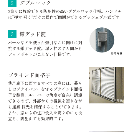
2
ダブルロック
2箇所に施錠できる防犯性の高いダブルロック仕様。ハンドル
は“押す·引く”だけの操作で開閉ができるプッシュプル式です。
3
鎌デッド錠
バールなどを使った強引なこじ開けに対
抗する鎌デッド錠。扉と枠のすき間から
参考写真
デッドボルトが見えない仕様です。
ブラインド面格子
共用廊下に面するすべての窓には、暮ら
しのプライバシーを守るブラインド面格
子を装備。ルーバーの角度が自在に調節
できるので、外部からの視線を遮りなが
参考写真
ら通風·採光を確保することができます。
また、窓からの住戸侵入を防ぐのにも役
立ち、防犯面でも効果的です。