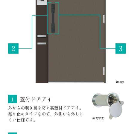
image
1
蓋付ドアアイ
外からの覗き見を防ぐ裏蓋付ドアアイ。
廻り止めタイプなので、外側から外しに
参考写真
くい仕様です。