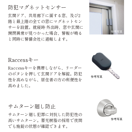
防犯マグネットセンサー
玄関ドア、共用廊下に面する窓、及び2
階と最上階の全ての窓にマグネットセン
サーを設置。就寝時·外出時、窓や玄関に
参考写真
開閉異常が見つかった場合、警報が鳴る
と同時に警備会社に通報します。
Raccessキー
Raccessキーを携帯しながら、リーダー
のボタンを押して玄関ドアを解錠。防犯
参考写真
性を高めながら、居住者の方の利便性を
高めました。
サムターン廻し防止
サムターン廻し犯罪に対抗した防犯性の
参考写真
高いサムターン。蓄光樹脂の採用で夜間
でも施錠の状態が確認できます。