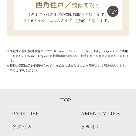
西角住戸／
類似間取り
Dタイプ・Gタイプの類似間取りとなります。
3DモデルルームはAタイプ（完売）となります。
※閲覧する際は推奨環境ブラウザ（Chrome、Safari、Firefox、Edge、Opera）をご利用
ください。Internet Explorerは推奨環境外のため、上手く表示されない場合がございま
す。
※掲載の図面は設計段階のもので、施工上の都合などにより変更される場合があります。
予めご了承ください。
TOP
PARK LIFE
AMENITY LIFE
アクセス
デザイン