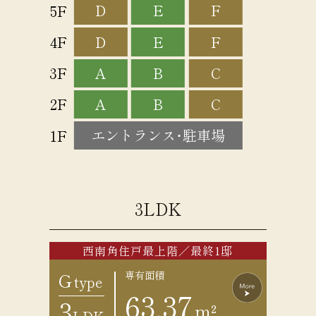
D
E
F
5F
D
E
F
4F
A
B
C
3F
A
B
C
2F
エントランス･駐車場
1F
3LDK
西南角住戸最上階／最終1邸
G
専有面積
type
63.37
3
m²