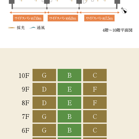
G
B
C
10F
D
E
F
9F
D
E
F
8F
G
B
C
7F
G
B
C
6F