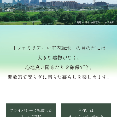
現地10F相当の空撮写真(2023年9月撮影)
「ファミリアーレ庄内緑地」の目の前には
大きな建物がなく､
心地良い陽あたりを確保でき､
開放的で安らぎに満ちた暮らしを楽しめます｡
プライバシーに配慮した
角住戸は
1フロア3邸
オープンポーチ付き